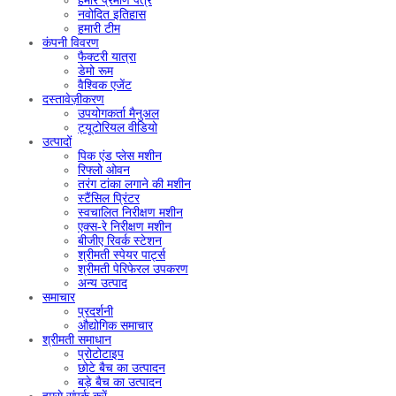
हमारे प्रमाण पत्र
नवोदित इतिहास
हमारी टीम
कंपनी विवरण
फैक्टरी यात्रा
डेमो रूम
वैश्विक एजेंट
दस्तावेज़ीकरण
उपयोगकर्ता मैनुअल
ट्यूटोरियल वीडियो
उत्पादों
पिक एंड प्लेस मशीन
रिफ्लो ओवन
तरंग टांका लगाने की मशीन
स्टैंसिल प्रिंटर
स्वचालित निरीक्षण मशीन
एक्स-रे निरीक्षण मशीन
बीजीए रिवर्क स्टेशन
श्रीमती स्पेयर पार्ट्स
श्रीमती पेरिफेरल उपकरण
अन्य उत्पाद
समाचार
प्रदर्शनी
औद्योगिक समाचार
श्रीमती समाधान
प्रोटोटाइप
छोटे बैच का उत्पादन
बड़े बैच का उत्पादन